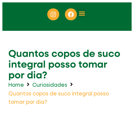
ONDE ENCONTRAR
Quantos copos de suco
integral posso tomar
por dia?
Home
Curiosidades
Quantos copos de suco integral posso
tomar por dia?