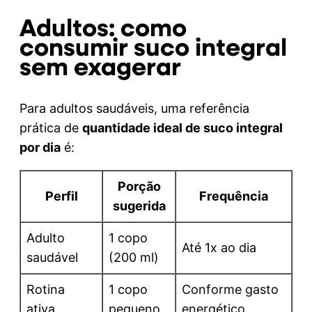
Adultos: como
consumir suco integral
sem exagerar
Para adultos saudáveis, uma referência
prática de
quantidade ideal de suco integral
por dia
é:
Porção
Perfil
Frequência
sugerida
Adulto
1 copo
Até 1x ao dia
saudável
(200 ml)
Rotina
1 copo
Conforme gasto
ativa
pequeno
energético