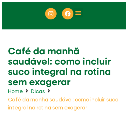
ONDE ENCONTRAR
Café da manhã
saudável: como incluir
suco integral na rotina
sem exagerar
Home
Dicas
Café da manhã saudável: como incluir suco
integral na rotina sem exagerar