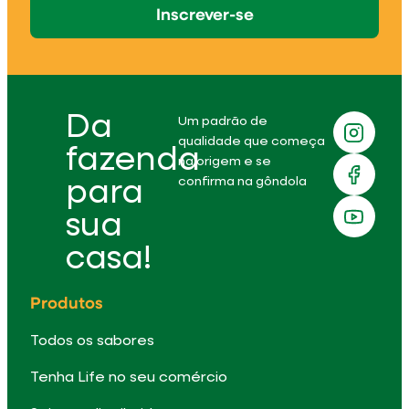
Inscrever-se
Da
Um padrão de
qualidade que começa
fazenda
na origem e se
confirma na gôndola
para
sua
casa!
Produtos
Todos os sabores
Tenha Life no seu comércio