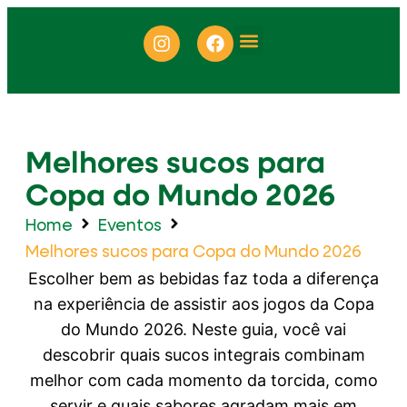
ONDE ENCONTRAR
Melhores sucos para
Copa do Mundo 2026
Home
Eventos
Melhores sucos para Copa do Mundo 2026
Escolher bem as bebidas faz toda a diferença
na experiência de assistir aos jogos da Copa
do Mundo 2026. Neste guia, você vai
descobrir quais sucos integrais combinam
melhor com cada momento da torcida, como
servir e quais sabores agradam mais em